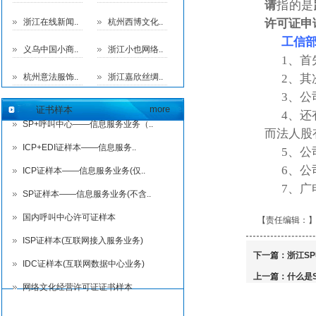
请
指的是
浙江在线新闻..
杭州西博文化..
许可证
申
工信
义乌中国小商..
浙江小也网络..
1、首
杭州意法服饰..
浙江嘉欣丝绸..
2、
3、
more
证书样本
4、还
SP+呼叫中心——信息服务业务（..
而法人股
ICP+EDI证样本——信息服务..
5、
6、公
ICP证样本——信息服务业务(仅..
7、
SP证样本——信息服务业务(不含..
国内呼叫中心许可证样本
【责任编辑：
ISP证样本(互联网接入服务业务)
下一篇：
浙江S
IDC证样本(互联网数据中心业务)
上一篇：
什么是
网络文化经营许可证证书样本