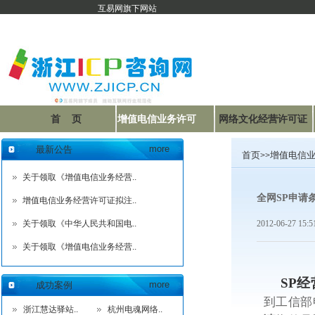
互易网旗下网站
首 页
增值电信业务许可
网络文化经营许可证
证
联系我们
more
最新公告
首页
增值电信
>>
关于领取《增值电信业务经营..
全网SP申请
增值电信业务经营许可证拟注..
关于领取《中华人民共和国电..
2012-06-27 15
关于领取《增值电信业务经营..
SP
more
成功案例
到工信部
浙江慧达驿站..
杭州电魂网络..