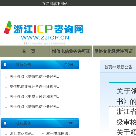
互易网旗下网站
首 页
增值电信业务许可证
网络文化经营许可证
联系我们
资料下载
more
最新公告
首页
最新公告
>>
关于领取《增值电信业务经营..
增值电信业务经营许可证拟注..
关于
关于领取《中华人民共和国电..
书》的
关于领取《增值电信业务经营..
浙江省
级审
more
成功案例
关于领
浙江慧达驿站..
杭州电魂网络..