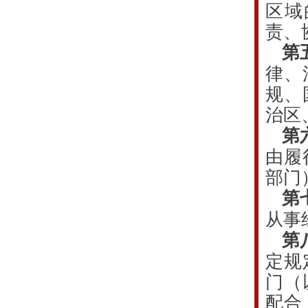
区域
责、
第
律、
规、
治区
第
由履
部门
第
从事
第
定规
门（
配合