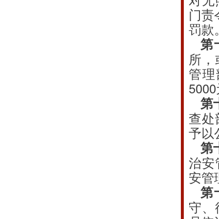
门责
罚款
第
所，
管理
50
第
查处
予以
第
治安
安管
第
守、