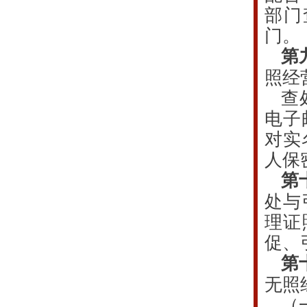
部门
门。
第
照经
查
电子
对实
人保
第
处与
理证
促、
第
无照
（