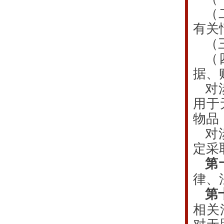
（
有关
（
（
据、
对
用于
物品
对
定采
第
律、
第
相关
对无