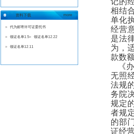
记的
相结
more
资料下载
单化
经营
代为邮寄许可证委托书
是法
领证名单1.5
领证名单12.22
为，
领证名单12.11
款数
《
无照
法规
务院
规定
者规
的部
证经