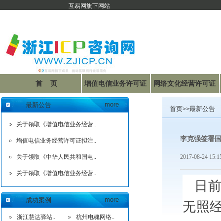
互易网旗下网站
首 页
增值电信业务许可证
网络文化经营许可证
联系我们
资料下载
more
最新公告
首页
最新公告
>>
关于领取《增值电信业务经营..
李克强签署国
增值电信业务经营许可证拟注..
关于领取《中华人民共和国电..
2017-08-24 15
关于领取《增值电信业务经营..
日
more
无照经
成功案例
浙江慧达驿站..
杭州电魂网络..